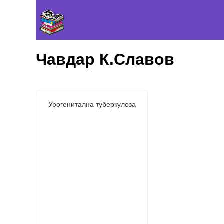
Чавдар К.Славов
Урогенитална туберкулоза