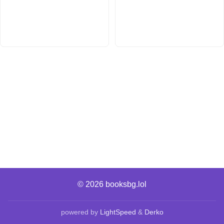
© 2026
booksbg.lol
powered by
LightSpeed
&
Derko