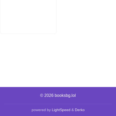
© 2026
booksbg.lol
powered by
LightSpeed
&
Derko