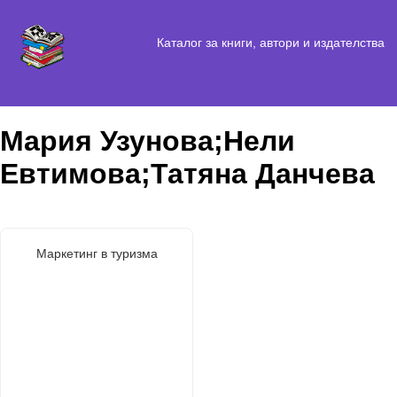
Каталог за книги, автори и издателства
Мария Узунова;Нели
Евтимова;Татяна Данчева
Маркетинг в туризма