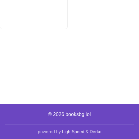
© 2026
booksbg.lol
powered by
LightSpeed
&
Derko