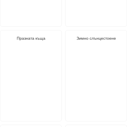
Празната къща
Зимно слънцестоене