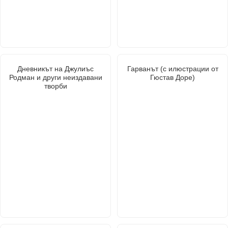
Дневникът на Джулиъс
Гарванът (с илюстрации от
Родман и други неиздавани
Гюстав Доре)
творби