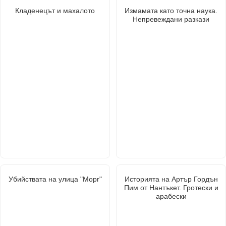
Кладенецът и махалото
Измамата като точна наука.
Непревеждани разкази
Убийствата на улица "Морг"
Историята на Артър Гордън
Пим от Нантъкет. Гротески и
арабески