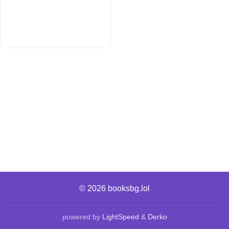
© 2026
booksbg.lol
powered by
LightSpeed
&
Derko