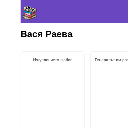
Вася Раева
Изкуплението любов
Генералът им раз