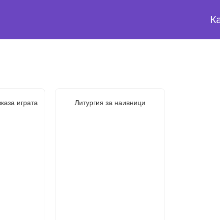
К
каза играта
Литургия за наивници