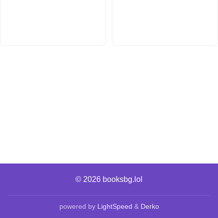
© 2026
booksbg.lol
powered by
LightSpeed
&
Derko