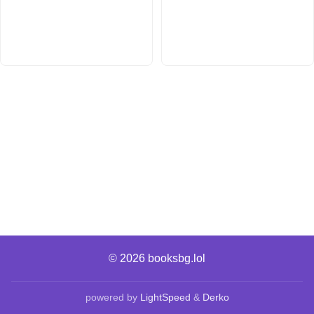
© 2026
booksbg.lol
powered by
LightSpeed
&
Derko