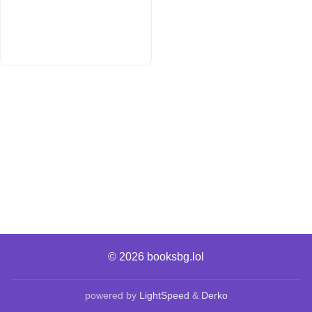
© 2026
booksbg.lol
powered by
LightSpeed
&
Derko