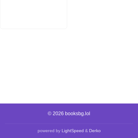
© 2026
booksbg.lol
powered by
LightSpeed
&
Derko