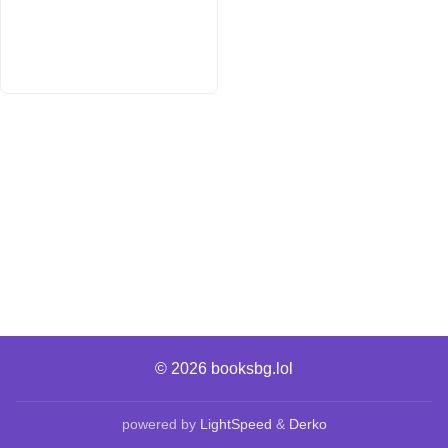
© 2026
booksbg.lol
powered by
LightSpeed
&
Derko