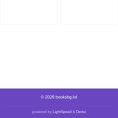
© 2026
booksbg.lol
powered by
LightSpeed
&
Derko