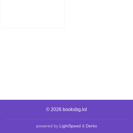
© 2026
booksbg.lol
powered by
LightSpeed
&
Derko