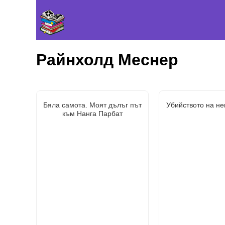
Райнхолд Меснер
Бяла самота. Моят дълъг път
Убийството на н
към Нанга Парбат