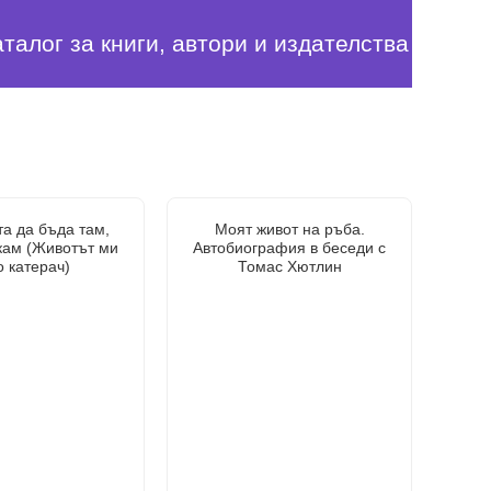
аталог за книги, автори и издателства
а да бъда там,
Моят живот на ръба.
кам (Животът ми
Автобиография в беседи с
о катерач)
Томас Хютлин