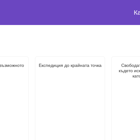
К
евъзможното
Експедиция до крайната точка
Свободат
където ис
кат