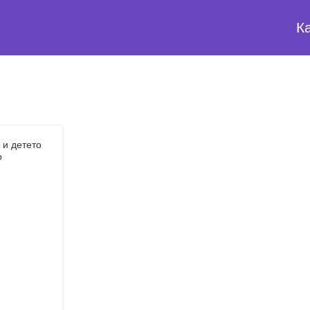
К
 и детето
о