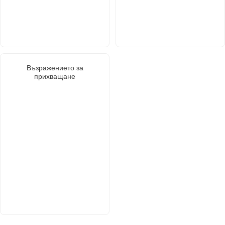
Възражението за
прихващане