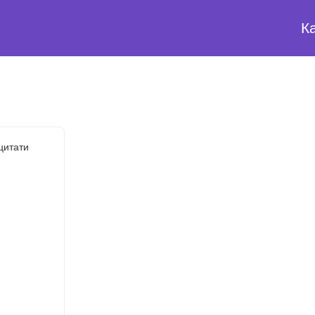
К
цитати