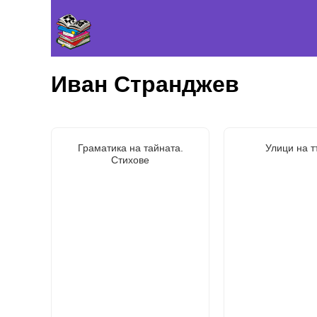
Иван Странджев
Граматика на тайната.
Улици на т
Стихове