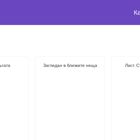
К
ъгата
Загледан в близките неща
Лист. 