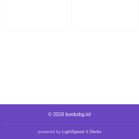
© 2026
booksbg.lol
powered by
LightSpeed
&
Derko