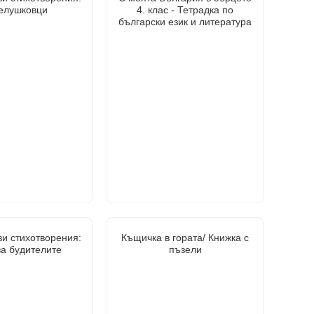
елушковци
4. клас - Тетрадка по
български език и литература
и стихотворения:
Къщичка в гората/ Книжка с
за будителите
пъзели