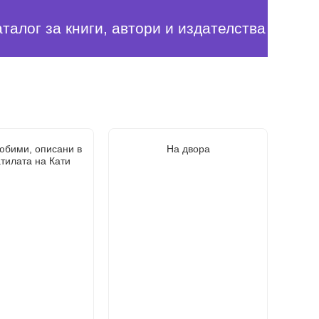
аталог за книги, автори и издателства
юбими, описани в
На двора
тилата на Кати