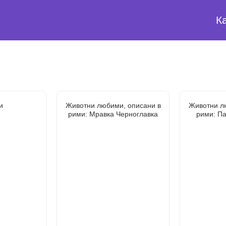
К
и
Животни любими, описани в
Животни л
рими: Мравка Черноглавка
рими: Па