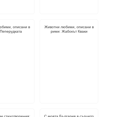
юбими, описани в
Животни любими, описани в
 Пеперудката
рими: Жабокът Кваки
и стихотворения:
С моята България в сърцето