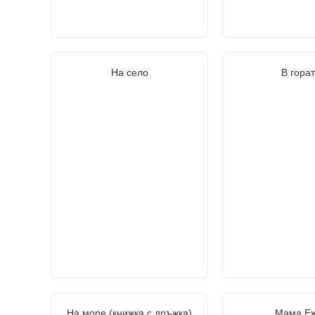
На село
В гора
На море (книжка с дръжка)
Мама Е