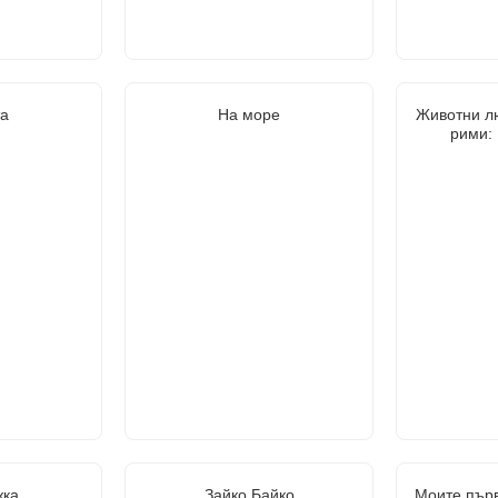
та
На море
Животни л
рими:
жка
Зайко Байко
Моите първ