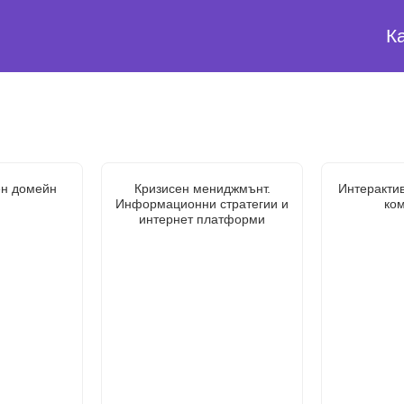
К
н домейн
Кризисен мениджмънт.
Интерактив
Информационни стратегии и
ко
интернет платформи