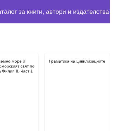
аталог за книги, автори и издателства
земно море и
Граматика на цивилизациите
морският свят по
 Филип II. Част 1