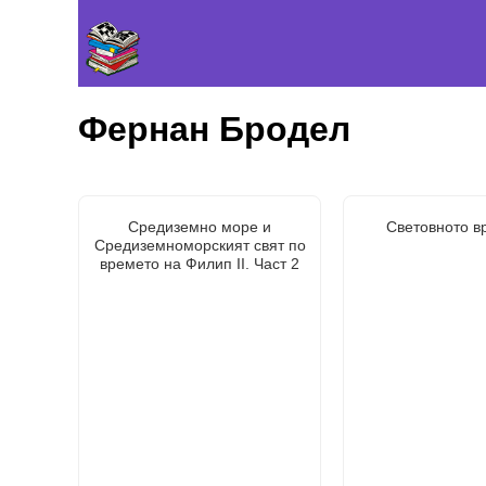
Фернан Бродел
Средиземно море и
Световното в
Средиземноморският свят по
времето на Филип II. Част 2