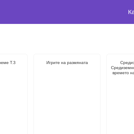
К
реме Т.3
Игрите на размяната
Среди
Средиземно
времето на