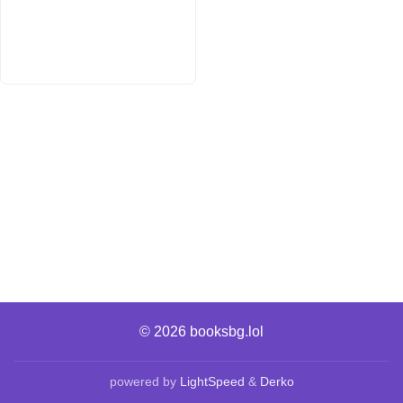
© 2026
booksbg.lol
powered by
LightSpeed
&
Derko