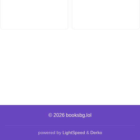
© 2026
booksbg.lol
powered by
LightSpeed
&
Derko