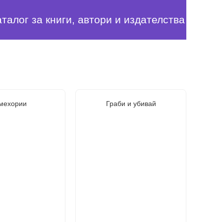
аталог за книги, автори и издателства
мехории
Граби и убивай