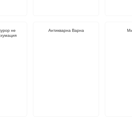
курор не
Антикварна Варна
Ми
схумация