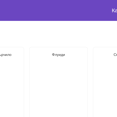
К
ърчило
Флуиди
С