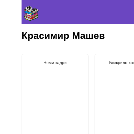
Красимир Машев
Неми кадри
Безкрило хв