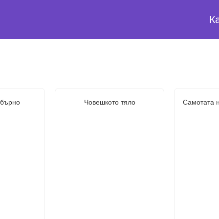
К
ебърно
Човешкото тяло
Самотата н