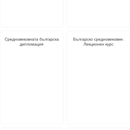
Средновековната българска
Българско средновековие:
дипломация
Лекционен курс