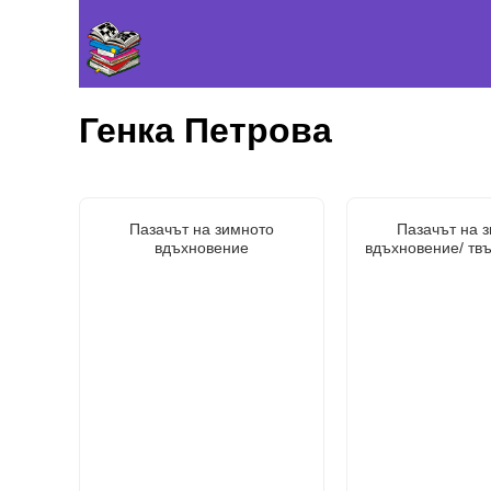
Генка Петрова
Пазачът на зимното
Пазачът на 
вдъхновение
вдъхновение/ тв