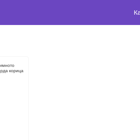
К
зимното
ърда корица