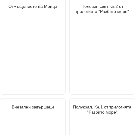
Отмъщението на Монца
Половин свят Кн.2 от
трилогията "Разбито море"
Внезапни завършеци
Полукрал. Кн.1 от трилогията
"Разбито море"