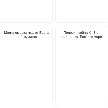
Малка омраза кн.1 от Ерата
Половин война Кн.3 от
на безумието
трилогията "Разбито море"