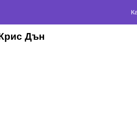
К
 Крис Дън