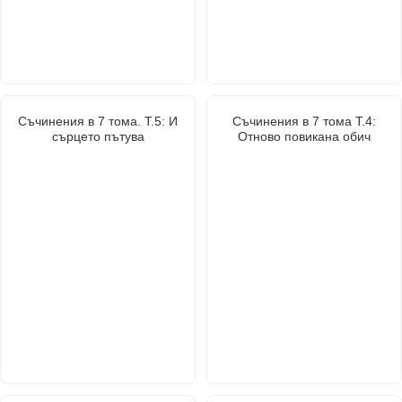
Съчинения в 7 тома. Т.5: И
Съчинения в 7 тома Т.4:
сърцето пътува
Отново повикана обич