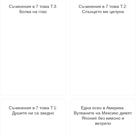
Съчинения в 7 тома Т.3:
Съчинения в 7 тома Т.2:
Болка на глас
Слънцето ме целуна
Съчинения в 7 тома Т.1:
Една есен в Америка.
Душите ни са заедно
Вулканите на Мексико димят.
Япония без кимоно и
ветрило