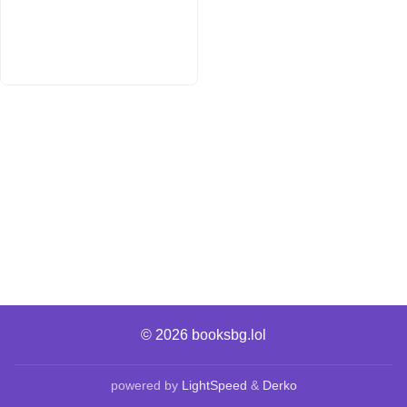
© 2026
booksbg.lol
powered by
LightSpeed
&
Derko