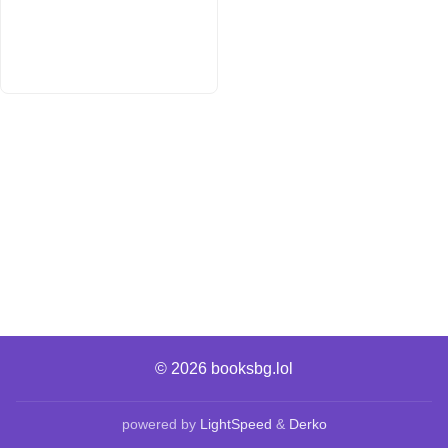
© 2026
booksbg.lol
powered by
LightSpeed
&
Derko