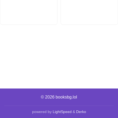
© 2026
booksbg.lol
powered by
LightSpeed
&
Derko