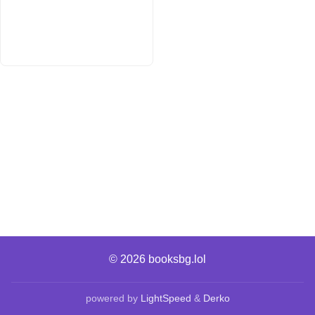
© 2026
booksbg.lol
powered by
LightSpeed
&
Derko