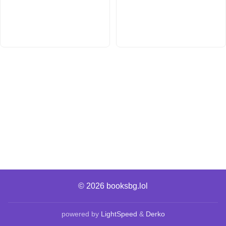
© 2026
booksbg.lol
powered by
LightSpeed
&
Derko