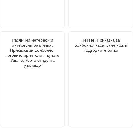
Различни интереси и
Не! Не! Приказка за
интересни различия.
Бонбончо, касапския нож и
Приказка за Бонбончо,
подводните битки
неговите приятели и кучето
Ушана, което отиде на
училище