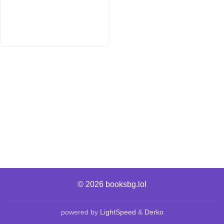
© 2026
booksbg.lol
powered by
LightSpeed
&
Derko