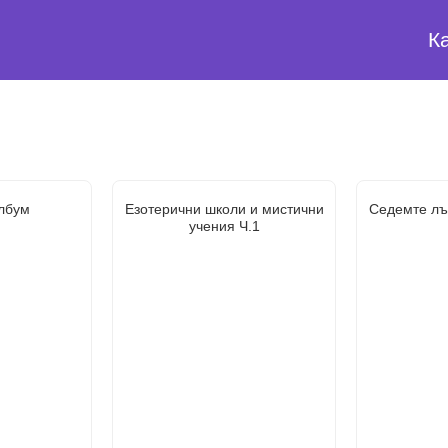
К
лбум
Езотерични школи и мистични
Седемте лъ
учения Ч.1