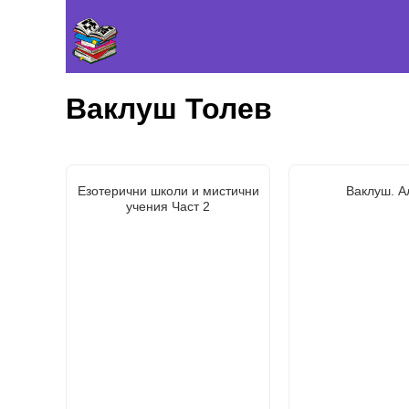
Ваклуш Толев
Езотерични школи и мистични
Ваклуш. А
учения Част 2