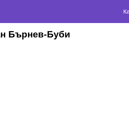
К
н Бърнев-Буби