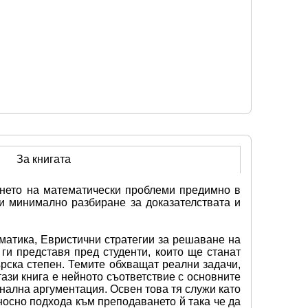
За книгата
ането на математически проблеми предимно в 
и минимално разбиране за доказателствата и 
атика, Евристични стратегии за решаване на 
и представя пред студенти, които ще станат 
ска степен. Темите обхващат реални задачи, 
зи книга е нейното съответствие с основните 
нална аргументация. Освен това тя служи като 
носно подхода към преподаването й така че да 