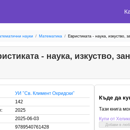
К
тематични науки
Математика
Евристиката - наука, изкуство, з
истиката - наука, изкуство, за
УИ "Св. Климент Охридски"
Къде да ку
142
Тази книга мо
:
2025
2025-06-03
Купи от Хелик
Добави в лю
9789540761428