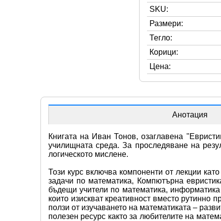
SKU:
Размери:
Тегло:
Корици:
Цена:
Анотация
Книгата на Иван Тонов, озаглавена "Евристи
училищната среда. За проследяване на резул
логическото мислене.
Този курс включва компоненти от лекции кат
задачи по математика, Компютърна евристика
бъдещи учители по математика, информатика 
които изискват креативност вместо рутинно п
ползи от изучаването на математиката – разви
полезен ресурс както за любителите на матема