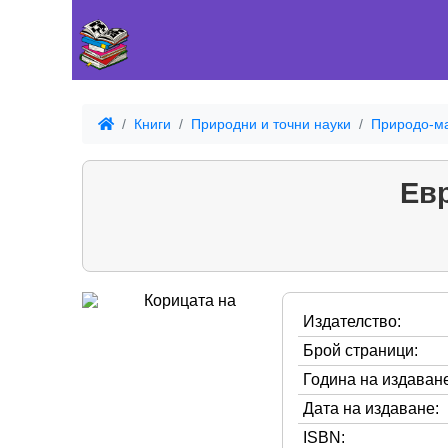
Книги
Природни и точни науки
Природо-ма
Евр
Издателство:
Брой страници:
Година на издаване
Дата на издаване:
ISBN: