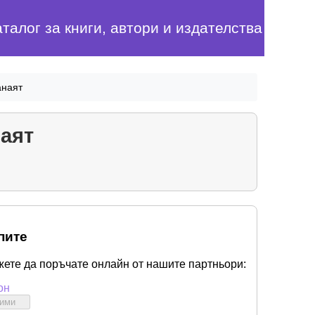
аталог за книги, автори и издателства
анаят
наят
пите
жете да поръчате онлайн от нашите партньори:
он
бими