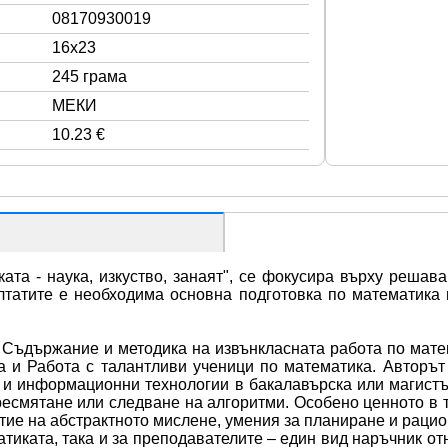
08170930019
16x23
245 грама
МЕКИ
10.23 €
ката - наука, изкуство, занаят", се фокусира върху решав
татите е необходима основна подготовка по математика 
о Съдържание и методика на извънкласната работа по матем
 и Работа с талантливи ученици по математика. Авторът г
и информационни технологии в бакалавърска или магистър
ресмятане или следване на алгоритми. Особено ценното в та
тие на абстрактното мислене, умения за планиране и рацио
тиката, така и за преподавателите – един вид наръчник от