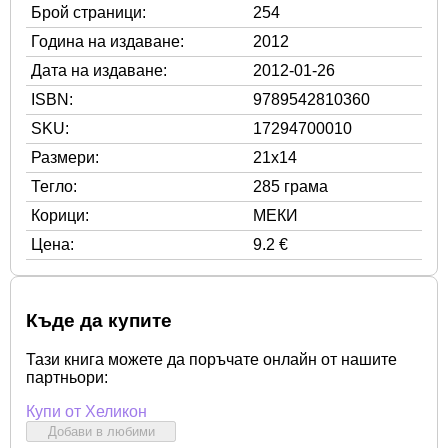
Брой страници:
254
Година на издаване:
2012
Дата на издаване:
2012-01-26
ISBN:
9789542810360
SKU:
17294700010
Размери:
21x14
Тегло:
285 грама
Корици:
МЕКИ
Цена:
9.2 €
Къде да купите
Тази книга можете да поръчате онлайн от нашите
партньори:
Купи от Хеликон
Добави в любими