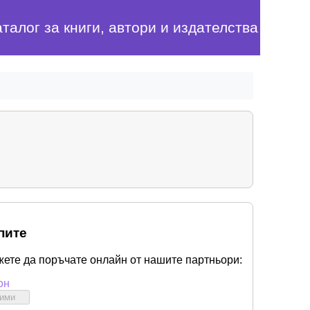
аталог за книги, автори и издателства
пите
жете да поръчате онлайн от нашите партньори:
он
бими