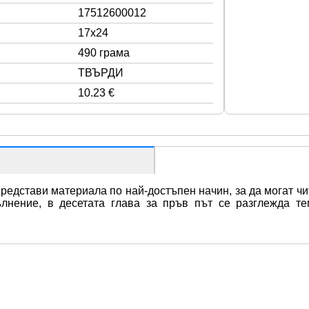
17512600012
17x24
490 грама
ТВЪРДИ
10.23 €
редстави материала по най-достъпен начин, за да могат чита
ълнение, в десетата глава за пръв път се разглежда те