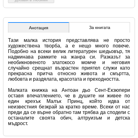
За книгата
Анотация
Тази малка история представлява не просто 
художествена творба, а е нещо много повече. 
Подобно на всеки велик литературен шедьовър, тя 
надминава рамките на жанра си. Разказът за 
необикновеното златокосо момче и неговия 
случайно срещнат възрастен приятел служи като 
прекрасна притча относно живота и смъртта, 
любовта и раздялата, красотата и преходността.
Малката книжка на Антоан дьо Сент-Екзюпери 
оставя впечатлението, че в душите ни живее по 
един крехък Малък Принц, който идва от 
неизвестния безкрай за кратко време. Всеки от нас 
преди да се върне обратно там трябва да сподели с 
останалите своята обич, алтруизъм и детска 
мъдрост.