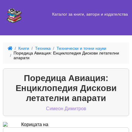
Каталог за книги, автори и издателства
Книги
Техника
Технически и точни науки
Поредица Авиация: Енциклопедия Дискови летателни
апарати
Поредица Авиация:
Енциклопедия Дискови
летателни апарати
Симеон Димитров