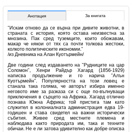
За книгата
Анотация
"Искам отново да се върна при дивите животни, в 
страната с история, която остава неизвестна за 
мнозина. Пак сред туземците, които обожавам, 
макар че някои от тях са почти толкова жестоки, 
колкото политическите икономии." 
/из Дневника на Алан Куотърмейн/
Две години след издаването на "Рудниците на цар 
Соломон", Хенри Райдър Хагард (1856-1929) 
написва продължение и го нарича "Алън 
Куотърмейн". Популярността на този ловец е 
станала така голяма, че авторът избира именно 
неговото име за разказа си с още по-вълнуващи 
приключения в сърцето на Африка. Хагард отлично 
познава Южна Африка; той пристига там като 
служител в колониалната администрация едва 19-
годишен и става свидетел на важни исторически 
събития. Живее сред местните племена и 
наблюдава както природата им, така и техните 
обичаи. Не е ли затова удивително как добре описва 