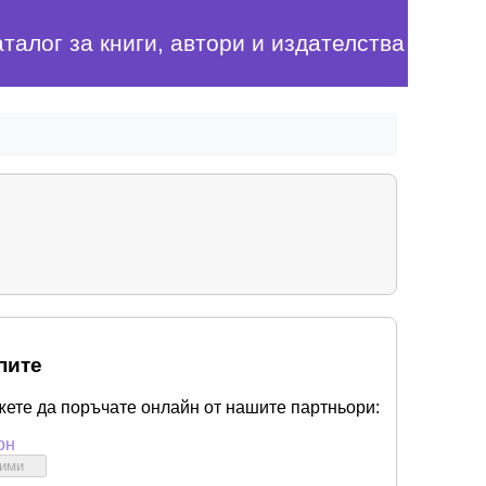
аталог за книги, автори и издателства
пите
жете да поръчате онлайн от нашите партньори:
он
бими