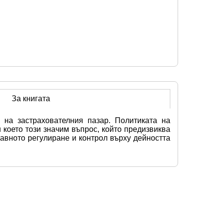
За книгата
на застрахователния пазар. Политиката на 
което този значим въпрос, който предизвиква 
авното регулиране и контрол върху дейността 