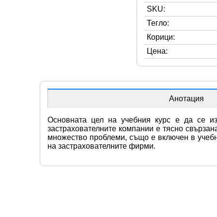
SKU:
Тегло:
Корици:
Цена:
Анотация
Основната цел на учебния курс е да се из
застрахователните компании е тясно свързана
множество проблеми, също е включен в учебни
на застрахователните фирми.