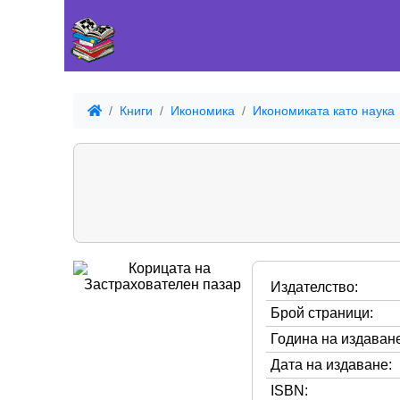
Книги
Икономика
Икономиката като наука
Издателство:
Брой страници:
Година на издаване
Дата на издаване:
ISBN: