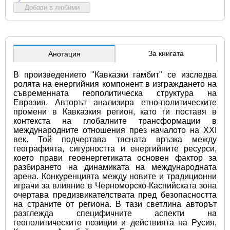
Добави в любими
За книгата
Анотация
В произведението "Кавказки гамбит" се изследва 
ролята на енергийния компонент в изграждането на 
съвременната геополитическа структура на 
Евразия. Авторът анализира етно-политическите 
промени в Кавказкия регион, като ги поставя в 
контекста на глобалните трансформации в 
международните отношения през началото на XXI 
век. Той подчертава тясната връзка между 
географията, сигурността и енергийните ресурси, 
което прави геоенергетиката основен фактор за 
разбирането на динамиката на международната 
арена. Конкуренцията между новите и традиционни 
играчи за влияние в Черноморско-Каспийската зона 
очертава предизвикателствата пред безопасността 
на страните от региона. В тази светлина авторът 
разглежда специфичните аспекти на 
геополитическите позиции и действията на Русия, 